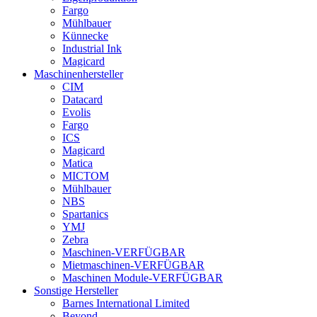
Fargo
Mühlbauer
Künnecke
Industrial Ink
Magicard
Maschinenhersteller
CIM
Datacard
Evolis
Fargo
ICS
Magicard
Matica
MICTOM
Mühlbauer
NBS
Spartanics
YMJ
Zebra
Maschinen-VERFÜGBAR
Mietmaschinen-VERFÜGBAR
Maschinen Module-VERFÜGBAR
Sonstige Hersteller
Barnes International Limited
Beyond