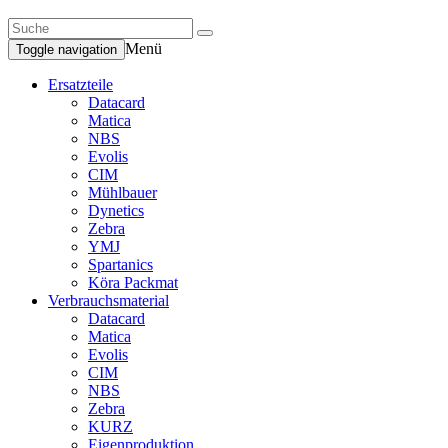
Menü
Toggle navigation
Ersatzteile
Datacard
Matica
NBS
Evolis
CIM
Mühlbauer
Dynetics
Zebra
YMJ
Spartanics
Köra Packmat
Verbrauchsmaterial
Datacard
Matica
Evolis
CIM
NBS
Zebra
KURZ
Eigenproduktion