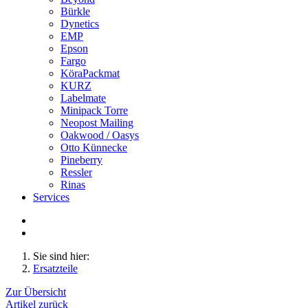
Bürkle
Dynetics
EMP
Epson
Fargo
KöraPackmat
KURZ
Labelmate
Minipack Torre
Neopost Mailing
Oakwood / Oasys
Otto Künnecke
Pineberry
Ressler
Rinas
Services
Sie sind hier:
Ersatzteile
Zur Übersicht
Artikel zurück