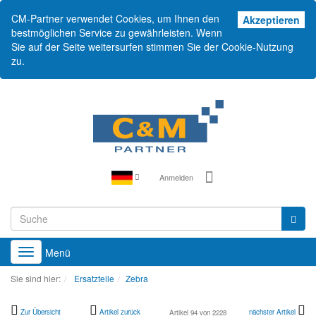
CM-Partner verwendet Cookies, um Ihnen den
Akz
Akzeptieren
bestmöglichen Service zu gewährleisten. Wenn
Sie auf der Seite weitersurfen stimmen Sie der Cookie-Nutzung
zu.
Anmelden
Menü
Toggle
navigation
Sie sind hier:
Ersatzteile
Zebra
Zur Übersicht
Artikel zurück
nächster Artikel
Artikel 94 von 2228