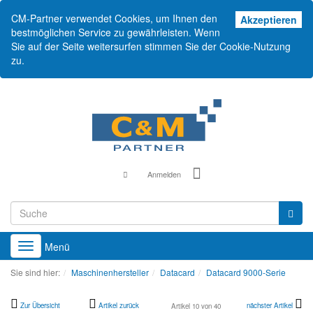
CM-Partner verwendet Cookies, um Ihnen den
Akz
Akzeptieren
bestmöglichen Service zu gewährleisten. Wenn
Sie auf der Seite weitersurfen stimmen Sie der Cookie-Nutzung
zu.
Anmelden
Menü
Toggle
navigation
Sie sind hier:
Maschinenhersteller
Datacard
Datacard 9000-Serie
Zur Übersicht
Artikel zurück
nächster Artikel
Artikel 10 von 40