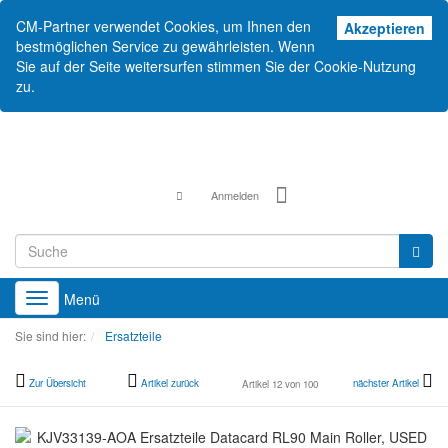
CM-Partner verwendet Cookies, um Ihnen den
Akz
Akzeptieren
bestmöglichen Service zu gewährleisten. Wenn
Sie auf der Seite weitersurfen stimmen Sie der Cookie-Nutzung
zu.
Anmelden
Menü
Toggle
navigation
Sie sind hier:
Ersatzteile
Zur Übersicht
Artikel zurück
nächster Artikel
Artikel 12 von 100