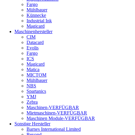
Fargo
Mühlbauer
Künnecke
Industrial Ink
Magicard
Maschinenhersteller
CIM
Datacard
Evolis
Fargo
ICS
Magicard
Matica
MICTOM
Mühlbauer
NBS
Spartanics
YMJ
Zebra
Maschinen-VERFÜGBAR
Mietmaschinen-VERFÜGBAR
Maschinen Module-VERFÜGBAR
Sonstige Hersteller
Barnes International Limited
Beyond