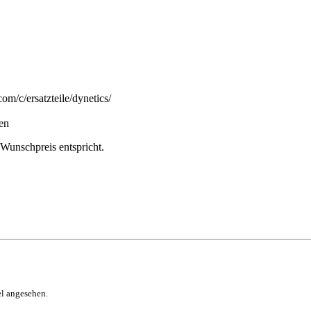
om/c/ersatzteile/dynetics/
ten
m Wunschpreis entspricht.
el angesehen.