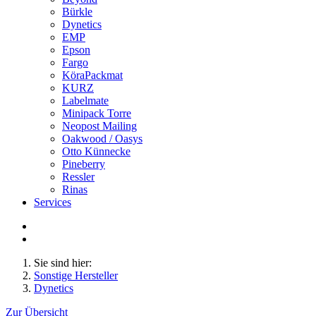
Bürkle
Dynetics
EMP
Epson
Fargo
KöraPackmat
KURZ
Labelmate
Minipack Torre
Neopost Mailing
Oakwood / Oasys
Otto Künnecke
Pineberry
Ressler
Rinas
Services
Sie sind hier:
Sonstige Hersteller
Dynetics
Zur Übersicht