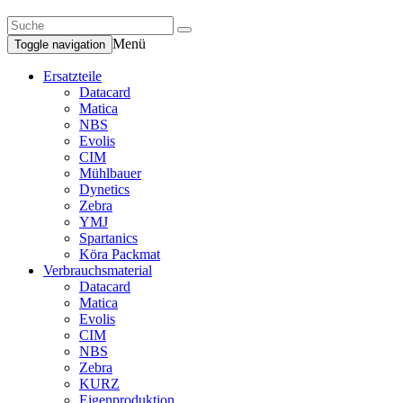
Menü
Toggle navigation
Ersatzteile
Datacard
Matica
NBS
Evolis
CIM
Mühlbauer
Dynetics
Zebra
YMJ
Spartanics
Köra Packmat
Verbrauchsmaterial
Datacard
Matica
Evolis
CIM
NBS
Zebra
KURZ
Eigenproduktion