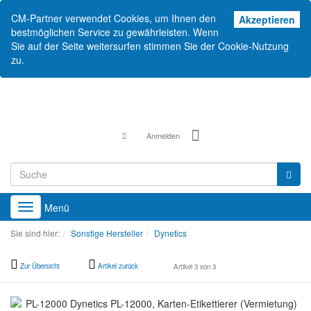
CM-Partner verwendet Cookies, um Ihnen den
Akz
Akzeptieren
bestmöglichen Service zu gewährleisten. Wenn
Sie auf der Seite weitersurfen stimmen Sie der Cookie-Nutzung
zu.
Anmelden
Menü
Toggle
navigation
Sie sind hier:
Sonstige Hersteller
Dynetics
Zur Übersicht
Artikel zurück
Artikel 3 von 3