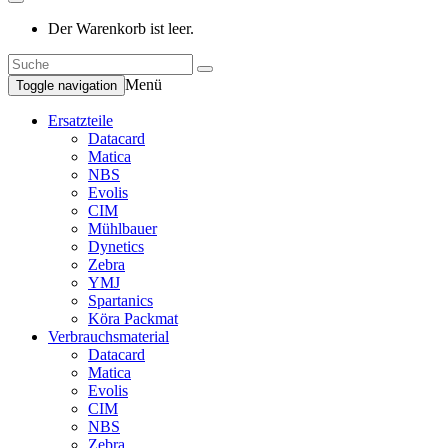
Der Warenkorb ist leer.
Menü
Toggle navigation
Ersatzteile
Datacard
Matica
NBS
Evolis
CIM
Mühlbauer
Dynetics
Zebra
YMJ
Spartanics
Köra Packmat
Verbrauchsmaterial
Datacard
Matica
Evolis
CIM
NBS
Zebra