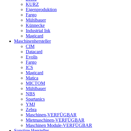
KURZ
Eigenproduktion
Fargo
Mühlbauer
Künnecke
Industrial Ink
Magicard
Maschinenhersteller
CIM
Datacard
Evolis
Fargo
ICS
Magicard
Matica
MICTOM
Mühlbauer
NBS
Spartanics
YMJ
Zebra
Maschinen-VERFÜGBAR
Mietmaschinen-VERFÜGBAR
Maschinen Module-VERFÜGBAR
Sonstige Hersteller