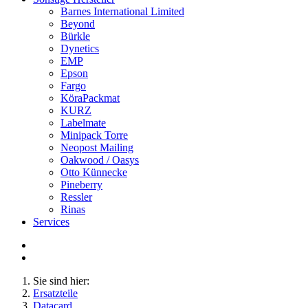
Barnes International Limited
Beyond
Bürkle
Dynetics
EMP
Epson
Fargo
KöraPackmat
KURZ
Labelmate
Minipack Torre
Neopost Mailing
Oakwood / Oasys
Otto Künnecke
Pineberry
Ressler
Rinas
Services
Sie sind hier:
Ersatzteile
Datacard