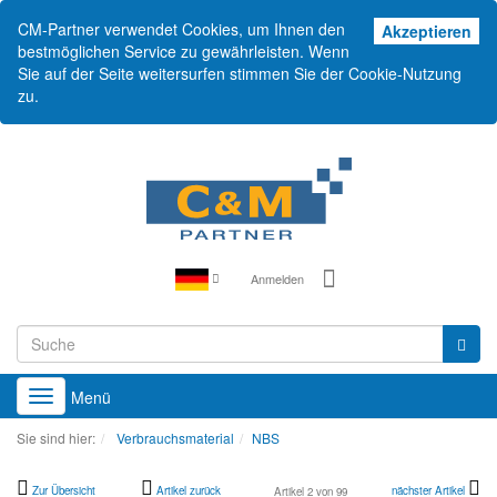
CM-Partner verwendet Cookies, um Ihnen den
Akz
Akzeptieren
bestmöglichen Service zu gewährleisten. Wenn
Sie auf der Seite weitersurfen stimmen Sie der Cookie-Nutzung
zu.
Anmelden
Menü
Toggle
navigation
Sie sind hier:
Verbrauchsmaterial
NBS
Zur Übersicht
Artikel zurück
nächster Artikel
Artikel 2 von 99