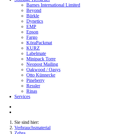
Barnes International Limited
Beyond
Bürkle
Dynetics
EMP
Epson
Fargo
KöraPackmat
KURZ
Labelmate
Minipack Torre
Neopost Mailing
Oakwood / Oasys
Otto Künnecke
Pineberry
Ressler
Rinas
Services
Sie sind hier:
Verbrauchsmaterial
Zebra