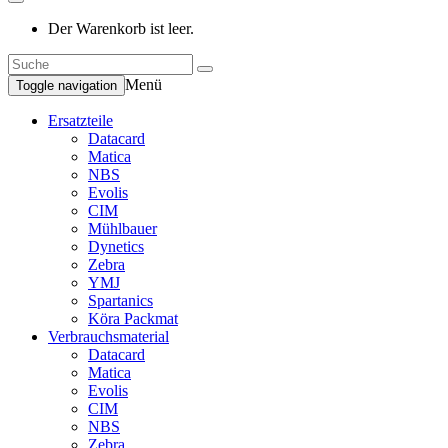
Der Warenkorb ist leer.
Menü
Toggle navigation
Ersatzteile
Datacard
Matica
NBS
Evolis
CIM
Mühlbauer
Dynetics
Zebra
YMJ
Spartanics
Köra Packmat
Verbrauchsmaterial
Datacard
Matica
Evolis
CIM
NBS
Zebra