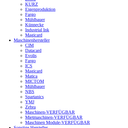
KURZ
Eigenproduktion
Fargo
Mühlbauer
Künnecke
Industrial Ink
Magicard
Maschinenhersteller
CIM
Datacard
Evolis
Fargo
ICS
Magicard
Matica
MICTOM
Mühlbauer
NBS
Spartanics
YMJ
Zebra
Maschinen-VERFÜGBAR
Mietmaschinen-VERFÜGBAR
Maschinen Module-VERFÜGBAR
Sonstige Hersteller