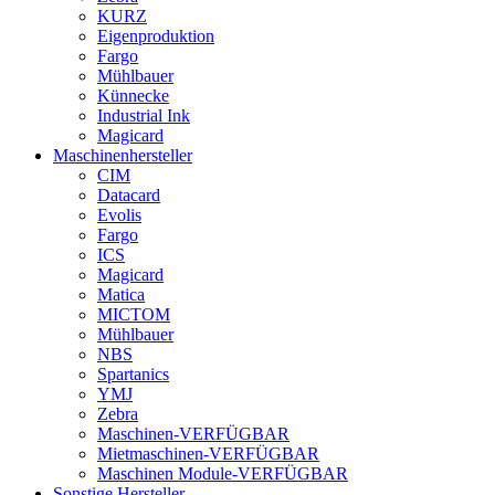
KURZ
Eigenproduktion
Fargo
Mühlbauer
Künnecke
Industrial Ink
Magicard
Maschinenhersteller
CIM
Datacard
Evolis
Fargo
ICS
Magicard
Matica
MICTOM
Mühlbauer
NBS
Spartanics
YMJ
Zebra
Maschinen-VERFÜGBAR
Mietmaschinen-VERFÜGBAR
Maschinen Module-VERFÜGBAR
Sonstige Hersteller