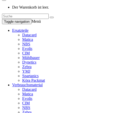
Der Warenkorb ist leer.
Menü
Toggle navigation
Ersatzteile
Datacard
Matica
NBS
Evolis
CIM
Mühlbauer
Dynetics
Zebra
YMJ
Spartanics
Köra Packmat
Verbrauchsmaterial
Datacard
Matica
Evolis
CIM
NBS
Zebra