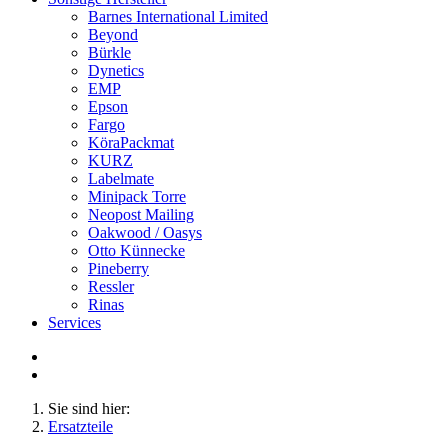
Barnes International Limited
Beyond
Bürkle
Dynetics
EMP
Epson
Fargo
KöraPackmat
KURZ
Labelmate
Minipack Torre
Neopost Mailing
Oakwood / Oasys
Otto Künnecke
Pineberry
Ressler
Rinas
Services
Sie sind hier:
Ersatzteile