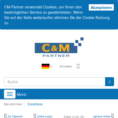
CM-Partner verwendet Cookies, um Ihnen den
Akz
Akzeptieren
bestmöglichen Service zu gewährleisten. Wenn
Sie auf der Seite weitersurfen stimmen Sie der Cookie-Nutzung
zu.
Anmelden
Menü
Toggle
navigation
Sie sind hier:
Ersatzteile
Zur Übersicht
Artikel zurück
nächster Artikel
Artikel 10 von 100