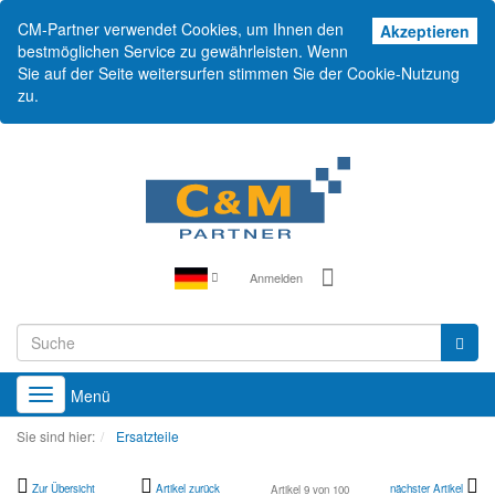
CM-Partner verwendet Cookies, um Ihnen den
Akz
Akzeptieren
bestmöglichen Service zu gewährleisten. Wenn
Sie auf der Seite weitersurfen stimmen Sie der Cookie-Nutzung
zu.
Anmelden
Menü
Toggle
navigation
Sie sind hier:
Ersatzteile
Zur Übersicht
Artikel zurück
nächster Artikel
Artikel 9 von 100