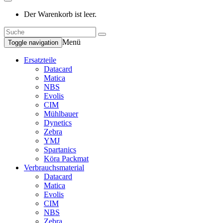
Der Warenkorb ist leer.
Menü
Toggle navigation
Ersatzteile
Datacard
Matica
NBS
Evolis
CIM
Mühlbauer
Dynetics
Zebra
YMJ
Spartanics
Köra Packmat
Verbrauchsmaterial
Datacard
Matica
Evolis
CIM
NBS
Zebra