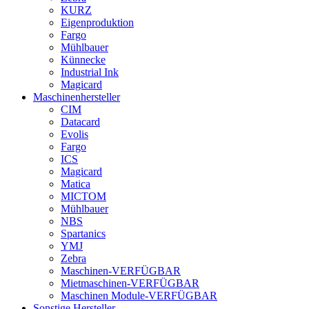
KURZ
Eigenproduktion
Fargo
Mühlbauer
Künnecke
Industrial Ink
Magicard
Maschinenhersteller
CIM
Datacard
Evolis
Fargo
ICS
Magicard
Matica
MICTOM
Mühlbauer
NBS
Spartanics
YMJ
Zebra
Maschinen-VERFÜGBAR
Mietmaschinen-VERFÜGBAR
Maschinen Module-VERFÜGBAR
Sonstige Hersteller