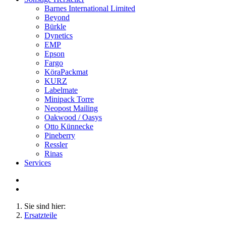
Barnes International Limited
Beyond
Bürkle
Dynetics
EMP
Epson
Fargo
KöraPackmat
KURZ
Labelmate
Minipack Torre
Neopost Mailing
Oakwood / Oasys
Otto Künnecke
Pineberry
Ressler
Rinas
Services
Sie sind hier:
Ersatzteile