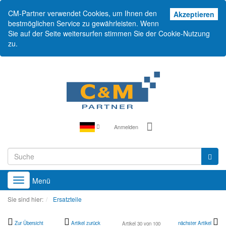
CM-Partner verwendet Cookies, um Ihnen den
Akz
Akzeptieren
bestmöglichen Service zu gewährleisten. Wenn
Sie auf der Seite weitersurfen stimmen Sie der Cookie-Nutzung
zu.
Anmelden
Menü
Toggle
navigation
Sie sind hier:
Ersatzteile
Zur Übersicht
Artikel zurück
nächster Artikel
Artikel 30 von 100