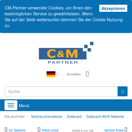
CM-Partner verwendet Cookies, um Ihnen den
Akz
Akzeptieren
bestmöglichen Service zu gewährleisten. Wenn
Sie auf der Seite weitersurfen stimmen Sie der Cookie-Nutzung
zu.
Anmelden
Menü
Toggle
navigation
Sie sind hier:
Verbrauchsmaterial
Datacard
Datacard 9000 Material
Zur Übersicht
Artikel zurück
nächster Artikel
Artikel 8 von 108