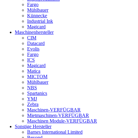
Fargo
Mühlbauer
Künnecke
Industrial Ink
Magicard
Maschinenhersteller
CIM
Datacard
Evolis
Fargo
ICS
Magicard
Matica
MICTOM
Mühlbauer
NBS
Spartanics
YMJ
Zebra
Maschinen-VERFÜGBAR
Mietmaschinen-VERFÜGBAR
Maschinen Module-VERFÜGBAR
Sonstige Hersteller
Barnes International Limited
Beyond