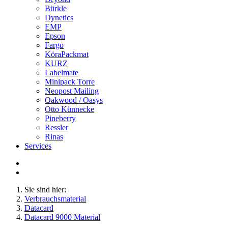
Bürkle
Dynetics
EMP
Epson
Fargo
KöraPackmat
KURZ
Labelmate
Minipack Torre
Neopost Mailing
Oakwood / Oasys
Otto Künnecke
Pineberry
Ressler
Rinas
Services
Sie sind hier:
Verbrauchsmaterial
Datacard
Datacard 9000 Material