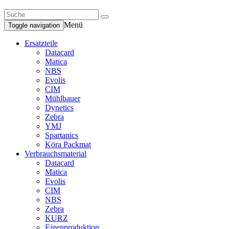
Menü
Toggle navigation
Ersatzteile
Datacard
Matica
NBS
Evolis
CIM
Mühlbauer
Dynetics
Zebra
YMJ
Spartanics
Köra Packmat
Verbrauchsmaterial
Datacard
Matica
Evolis
CIM
NBS
Zebra
KURZ
Eigenproduktion